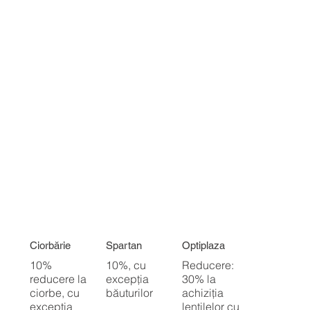
Ciorbărie
Spartan
Optiplaza
10%
10%, cu
Reducere:
reducere la
excepția
30% la
ciorbe, cu
băuturilor
achiziția
excepția
lentilelor cu