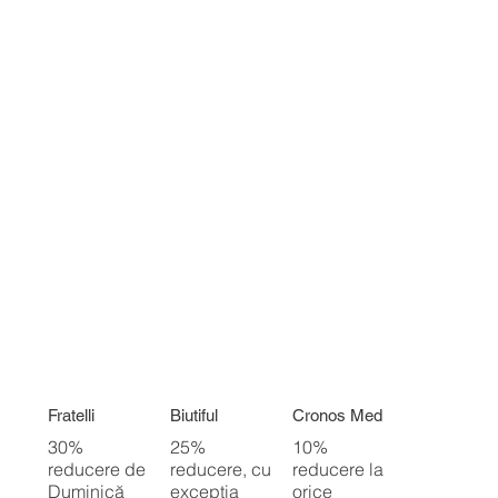
Fratelli
Biutiful
Cronos Med
30%
25%
10%
reducere de
reducere, cu
reducere la
Duminică
excepția
orice