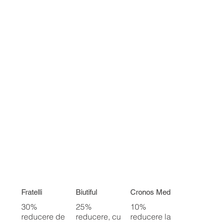
Fratelli
Biutiful
Cronos Med
30%
25%
10%
reducere de
reducere, cu
reducere la