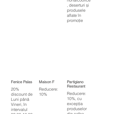
, deserturi și
produsele
aflate în
promoție
Fenice Palas
Maison F
Partigiano
Restaurant
20%
Reducere:
Reducere:
discount de
10%
10%, cu
Luni până
excepția
Vineri, în
produselor
intervalul
din cafea,