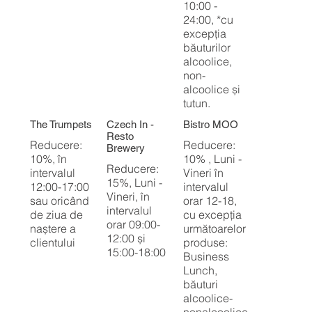
10:00 -
24:00, *cu
excepția
băuturilor
alcoolice,
non-
alcoolice și
tutun.
The Trumpets
Czech In -
Bistro MOO
Resto
Reducere:
Reducere:
Brewery
10%, în
10% , Luni -
Reducere:
intervalul
Vineri în
15%, Luni -
12:00-17:00
intervalul
Vineri, în
sau oricând
orar 12-18,
intervalul
de ziua de
cu excepția
orar 09:00-
naștere a
următoarelor
12:00 și
clientului
produse:
15:00-18:00
Business
Lunch,
băuturi
alcoolice-
nonalcoolice