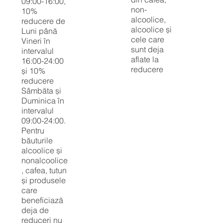
09:00-16:00,
non-
10%
alcoolice,
reducere de
alcoolice și
Luni până
cele care
Vineri în
sunt deja
intervalul
aflate la
16:00-24:00
reducere
și 10%
reducere
Sâmbăta și
Duminica în
intervalul
09:00-24:00.
Pentru
băuturile
alcoolice și
nonalcoolice
, cafea, tutun
și produsele
care
beneficiază
deja de
reduceri nu