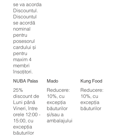
se va acorda
Discountul.
Discountul
se acordă
nominal
pentru
posesorul
cardului și
pentru
maxim 4
membri
însoțitori.
NUBA Palas
Mado
Kung Food
25%
Reducere:
Reducere:
discount de
10%, cu
10%, cu
Luni până
excepția
excepția
Vineri, între
băuturilor
băuturilor
orele 12:00 -
și/sau a
15:00, cu
ambalajului
excepția
băuturilor