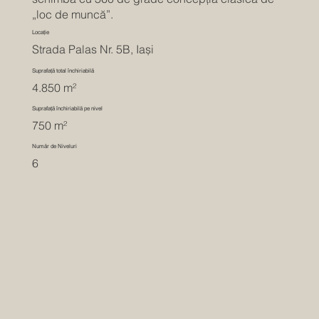
„loc de muncă”.
Locație
Strada Palas Nr. 5B, Iași
Suprafață total închiriabilă
4.850 m²
Suprafață închiriabilă pe nivel
750 m²
Număr de Niveluri
6