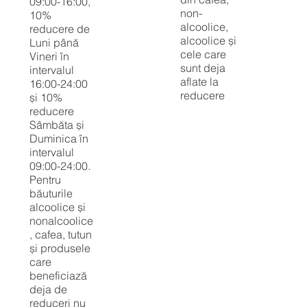
09:00-16:00,
non-
10%
alcoolice,
reducere de
alcoolice și
Luni până
cele care
Vineri în
sunt deja
intervalul
aflate la
16:00-24:00
reducere
și 10%
reducere
Sâmbăta și
Duminica în
intervalul
09:00-24:00.
Pentru
băuturile
alcoolice și
nonalcoolice
, cafea, tutun
și produsele
care
beneficiază
deja de
reduceri nu