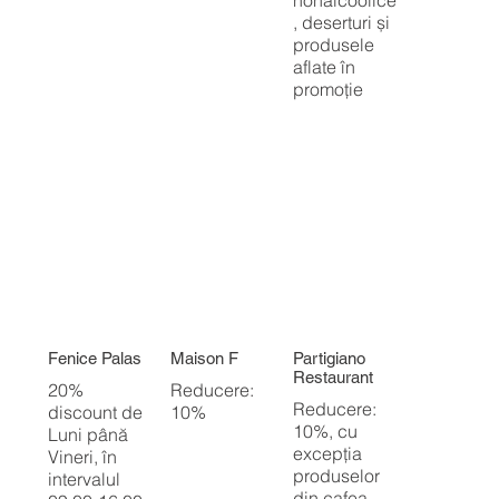
, deserturi și
produsele
aflate în
promoție
Fenice Palas
Maison F
Partigiano
Restaurant
20%
Reducere:
Reducere:
discount de
10%
10%, cu
Luni până
excepția
Vineri, în
produselor
intervalul
din cafea,