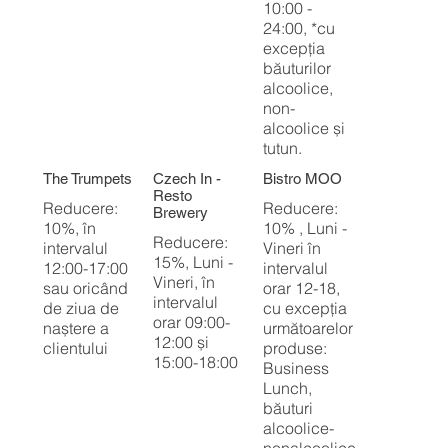
10:00 -
24:00, *cu
excepția
băuturilor
alcoolice,
non-
alcoolice și
tutun.
The Trumpets
Czech In -
Bistro MOO
Resto
Reducere:
Reducere:
Brewery
10%, în
10% , Luni -
Reducere:
intervalul
Vineri în
15%, Luni -
12:00-17:00
intervalul
Vineri, în
sau oricând
orar 12-18,
intervalul
de ziua de
cu excepția
orar 09:00-
naștere a
următoarelor
12:00 și
clientului
produse:
15:00-18:00
Business
Lunch,
băuturi
alcoolice-
nonalcoolice