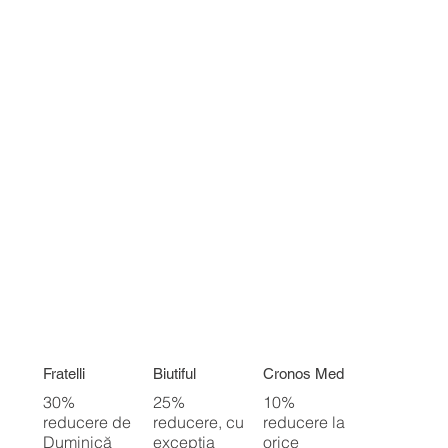
Fratelli
Biutiful
Cronos Med
30%
25%
10%
reducere de
reducere, cu
reducere la
Duminică
excepția
orice