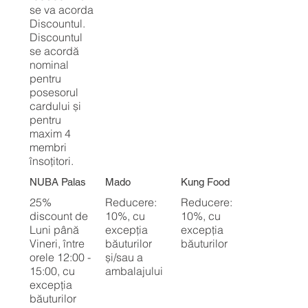
se va acorda
Discountul.
Discountul
se acordă
nominal
pentru
posesorul
cardului și
pentru
maxim 4
membri
însoțitori.
NUBA Palas
Mado
Kung Food
25%
Reducere:
Reducere:
discount de
10%, cu
10%, cu
Luni până
excepția
excepția
Vineri, între
băuturilor
băuturilor
orele 12:00 -
și/sau a
15:00, cu
ambalajului
excepția
băuturilor