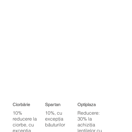
Ciorbărie
Spartan
Optiplaza
10%
10%, cu
Reducere:
reducere la
excepția
30% la
ciorbe, cu
băuturilor
achiziția
excepția
lentilelor cu