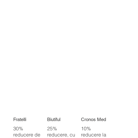
Fratelli
Biutiful
Cronos Med
30%
25%
10%
reducere de
reducere, cu
reducere la